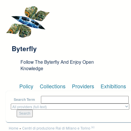
Skip to main content
Byterfly
Follow The Byterfly And Enjoy Open
Knowledge
Policy
Collections
Providers
Exhibitions
Search Term
You are here
(x)
Home
»
Centri di produzione Rai di Milano e Torino