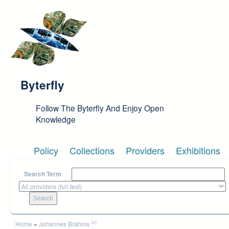
Skip to main content
Byterfly
Follow The Byterfly And Enjoy Open
Knowledge
Policy
Collections
Providers
Exhibitions
Search Term
You are here
(x)
Home
»
Johannes Brahms