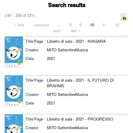
Search results
(181 - 200 of 231)
Pages
« first
‹ previous
…
8
9
10
11
12
next ›
last »
Title/Page
Libretto di sala - 2021 - NIAGARA
Creator
MITO SettembreMusica
Date
2021
Title/Page
Libretto di sala - 2021 - IL FUTURO DI
BRAHMS
Creator
MITO SettembreMusica
Date
2021
Title/Page
Libretto di sala - 2021 - PROGRESSO
Creator
MITO SettembreMusica