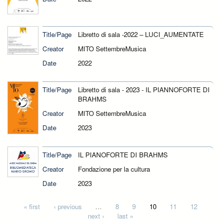
Title/Page
Libretto di sala -2022 – LUCI_AUMENTATE
Creator
MITO SettembreMusica
Date
2022
Title/Page
Libretto di sala - 2023 - IL PIANNOFORTE DI
BRAHMS
Creator
MITO SettembreMusica
Date
2023
Title/Page
IL PIANOFORTE DI BRAHMS
Creator
Fondazione per la cultura
Date
2023
Pages
« first
‹ previous
…
8
9
10
11
12
next ›
last »