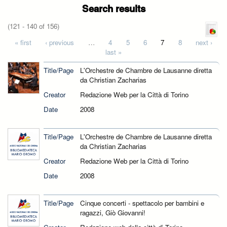
Search results
(121 - 140 of 156)
Pages
« first
‹ previous
…
4
5
6
7
8
next ›
last »
Title/Page
L'Orchestre de Chambre de Lausanne diretta
da Christian Zacharias
Creator
Redazione Web per la Città di Torino
Date
2008
Title/Page
L'Orchestre de Chambre de Lausanne diretta
da Christian Zacharias
Creator
Redazione Web per la Città di Torino
Date
2008
Title/Page
Cinque concerti - spettacolo per bambini e
ragazzi, Giò Giovanni!