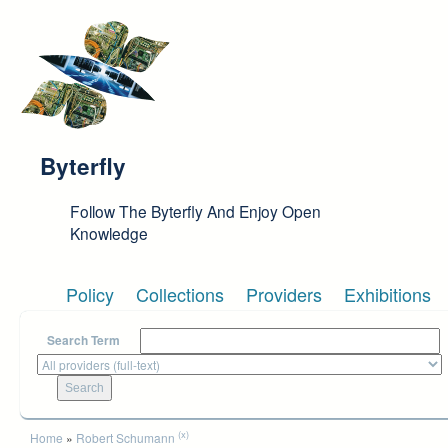
Skip to main content
Byterfly
Follow The Byterfly And Enjoy Open
Knowledge
Policy
Collections
Providers
Exhibitions
Search Term
You are here
(x)
Home
»
Robert Schumann