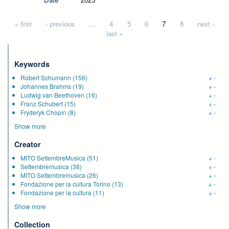
Pages
« first
‹ previous
…
4
5
6
7
8
next ›
last »
Keywords
Robert Schumann
(156)
+
-
Johannes Brahms
(19)
+
-
Ludwig van Beethoven
(16)
+
-
Franz Schubert
(15)
+
-
Fryderyk Chopin
(8)
+
-
Show more
Creator
MITO SettembreMusica
(51)
+
-
Settembremusica
(38)
+
-
MITO Settembremusica
(26)
+
-
Fondazione per la cultura Torino
(13)
+
-
Fondazione per la cultura
(11)
+
-
Show more
Collection