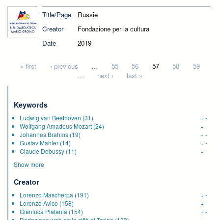
Title/Page
Russie
Creator
Fondazione per la cultura
Date
2019
Pages
« first
‹ previous
…
55
56
57
58
59
…
next ›
last »
Keywords
Ludwig van Beethoven
(31)
+
-
Wolfgang Amadeus Mozart
(24)
+
-
Johannes Brahms
(19)
+
-
Gustav Mahler
(14)
+
-
Claude Debussy
(11)
+
-
Show more
Creator
Lorenzo Mascherpa
(191)
+
-
Lorenzo Avico
(158)
+
-
Gianluca Platania
(154)
+
-
Redazione web della città di Torino
(133)
+
-