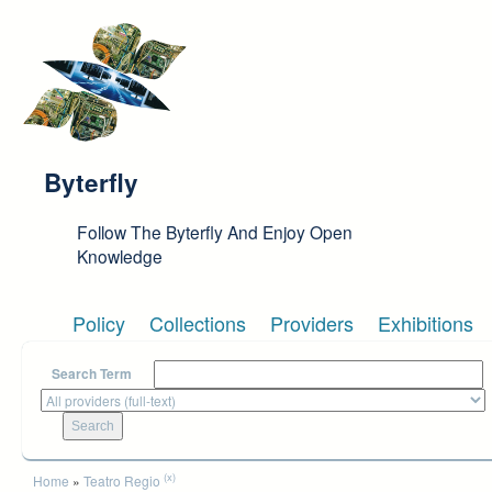
Skip to main content
Byterfly
Follow The Byterfly And Enjoy Open
Knowledge
Policy
Collections
Providers
Exhibitions
Search Term
You are here
(x)
Home
»
Teatro Regio