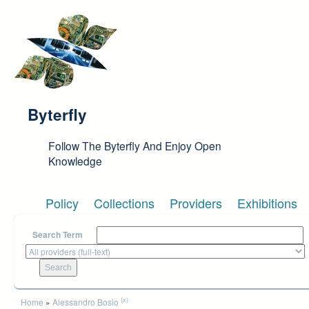
Skip to main content
Byterfly
Follow The Byterfly And Enjoy Open
Knowledge
Policy
Collections
Providers
Exhibitions
Search Term
You are here
(x)
Home
»
Alessandro Bosio