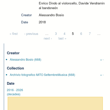
Enrico Dindo al violoncello, Davide Vendramin
al bandoneón
Creator
Alessandro Bosio
Date
2018
Pages
« first
‹ previous
…
3
4
5
6
7
…
next ›
last »
Creator
Alessandro Bosio
(668)
+
-
Collection
Archivio fotografico MITO SettembreMusica
(668)
+
-
Date
2016
-
2026
(decades)