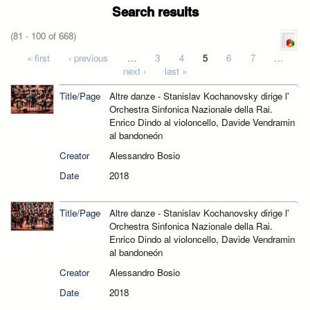
Search results
(81 - 100 of 668)
Pages
« first
‹ previous
…
3
4
5
6
7
…
next ›
last »
Title/Page
Altre danze - Stanislav Kochanovsky dirige l'
Orchestra Sinfonica Nazionale della Rai.
Enrico Dindo al violoncello, Davide Vendramin
al bandoneón
Creator
Alessandro Bosio
Date
2018
Title/Page
Altre danze - Stanislav Kochanovsky dirige l'
Orchestra Sinfonica Nazionale della Rai.
Enrico Dindo al violoncello, Davide Vendramin
al bandoneón
Creator
Alessandro Bosio
Date
2018