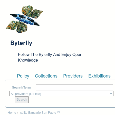
Skip to main content
Byterfly
Follow The Byterfly And Enjoy Open
Knowledge
Policy
Collections
Providers
Exhibitions
Search Term
You are here
(x)
Home
»
Istitito Bancario San Paolo