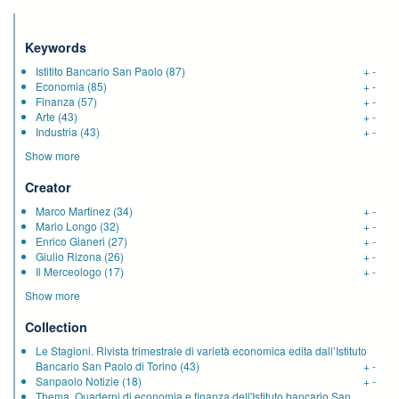
Keywords
Istitito Bancario San Paolo
(87)
+
-
Economia
(85)
+
-
Finanza
(57)
+
-
Arte
(43)
+
-
Industria
(43)
+
-
Show more
Creator
Marco Martinez
(34)
+
-
Mario Longo
(32)
+
-
Enrico Gianeri
(27)
+
-
Giulio Rizona
(26)
+
-
Il Merceologo
(17)
+
-
Show more
Collection
Le Stagioni. Rivista trimestrale di varietà economica edita dall’Istituto
Bancario San Paolo di Torino
(43)
+
-
Sanpaolo Notizie
(18)
+
-
Thema. Quaderni di economia e finanza dell'Istituto bancario San