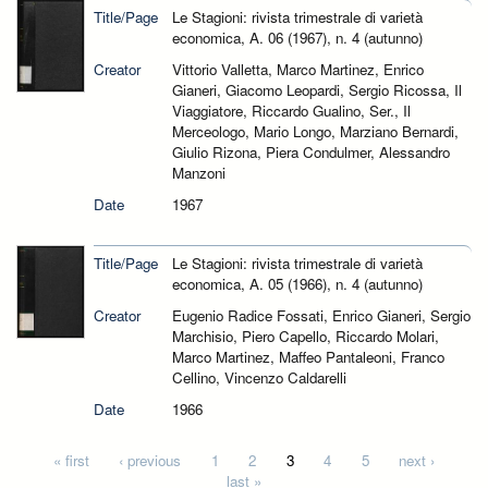
Title/Page
Le Stagioni: rivista trimestrale di varietà
economica, A. 06 (1967), n. 4 (autunno)
Creator
Vittorio Valletta, Marco Martinez, Enrico
Gianeri, Giacomo Leopardi, Sergio Ricossa, Il
Viaggiatore, Riccardo Gualino, Ser., Il
Merceologo, Mario Longo, Marziano Bernardi,
Giulio Rizona, Piera Condulmer, Alessandro
Manzoni
Date
1967
Title/Page
Le Stagioni: rivista trimestrale di varietà
economica, A. 05 (1966), n. 4 (autunno)
Creator
Eugenio Radice Fossati, Enrico Gianeri, Sergio
Marchisio, Piero Capello, Riccardo Molari,
Marco Martinez, Maffeo Pantaleoni, Franco
Cellino, Vincenzo Caldarelli
Date
1966
Pages
« first
‹ previous
1
2
3
4
5
next ›
last »