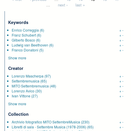
…
next ›
last »
Keywords
Enrico Correggia
(6)
+
-
Franz Schubert
(6)
+
-
Gilberto Bosco
(6)
+
-
Ludwig van Beethoven
(6)
+
-
Franco Donatoni
(5)
+
-
Show more
Creator
Lorenzo Mascherpa
(97)
+
-
Settembremusica
(65)
+
-
MITO Settembremusica
(48)
+
-
Lorenzo Avico
(30)
+
-
Ivan Vittone
(27)
+
-
Show more
Collection
Archivio fotografico MITO SettembreMusica
(230)
+
-
Libretti di sala - Settembre Musica (1978-2006)
(65)
+
-