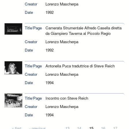
Creator
Lorenzo Mascherpa
Date
1992
Title/Page
Camerata Strumentale Alfredo Casella diretta
da Giampiero Taverna al Piccolo Regio
Creator
Lorenzo Mascherpa
Date
1992
Title/Page
Antonella Puca traduttrice di Steve Reich
Creator
Lorenzo Mascherpa
Date
1994
Title/Page
Incontro con Steve Reich
Creator
Lorenzo Mascherpa
Date
1994
Pages
« first
‹ previous
…
13
14
15
16
17