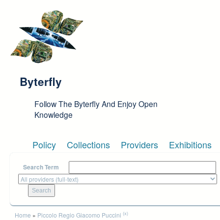
Skip to main content
Byterfly
Follow The Byterfly And Enjoy Open
Knowledge
Policy
Collections
Providers
Exhibitions
Search Term
You are here
(x)
Home
»
Piccolo Regio Giacomo Puccini