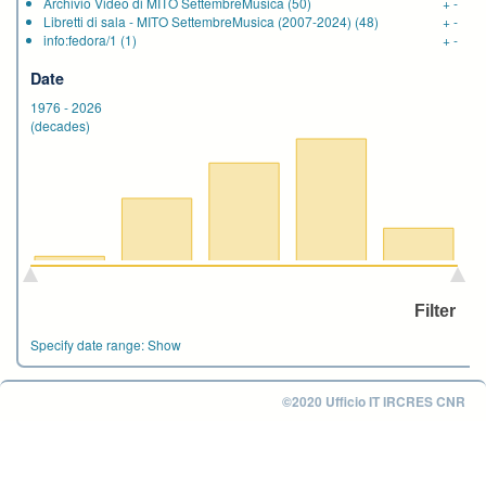
Archivio Video di MITO SettembreMusica
(50)
+
-
Libretti di sala - MITO SettembreMusica (2007-2024)
(48)
+
-
info:fedora/1
(1)
+
-
Date
1976
-
2026
(decades)
Specify date range:
Show
©2020 Ufficio IT IRCRES CNR