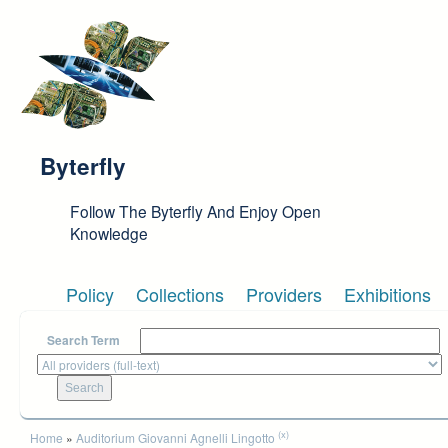
Skip to main content
Byterfly
Follow The Byterfly And Enjoy Open
Knowledge
Policy
Collections
Providers
Exhibitions
Search Term
You are here
(x)
Home
»
Auditorium Giovanni Agnelli Lingotto