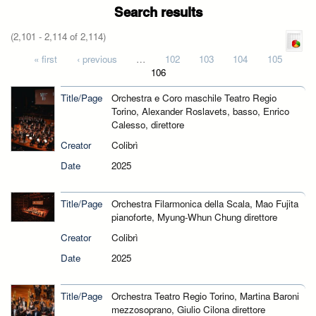
Search results
(2,101 - 2,114 of 2,114)
Pages
« first
‹ previous
…
102
103
104
105
106
Title/Page
Orchestra e Coro maschile Teatro Regio
Torino, Alexander Roslavets, basso, Enrico
Calesso, direttore
Creator
Colibrì
Date
2025
Title/Page
Orchestra Filarmonica della Scala, Mao Fujita
pianoforte, Myung-Whun Chung direttore
Creator
Colibrì
Date
2025
Title/Page
Orchestra Teatro Regio Torino, Martina Baroni
mezzosoprano, Giulio Cilona direttore