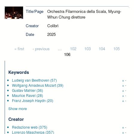
Title/Page
Orchestra Filarmonica della Scala, Myung-
Whun Chung direttore
Creator
Colibrì
Date
2025
Pages
« first
‹ previous
…
102
103
104
105
106
Keywords
Ludwig van Beethoven
(57)
+
-
Wolfgang Amadeus Mozart
(39)
+
-
Gustav Mahler
(36)
+
-
Maurice Ravel
(28)
+
-
Franz Joseph Haydn
(20)
+
-
Show more
Creator
Redazione web
(375)
+
-
Lorenzo Mascherpa
(357)
+
-