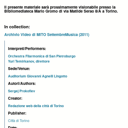
Il presente materiale sarà prossimamente visionabile presso la
Bibliomediateca Mario Gromo di via Matilde Serao 8/A a Torino.
In collection:
Archivio Video di MITO SettembreMusica (2011)
Interpreti/Performers:
Orchestra Filarmonica di San Pietroburgo
Yuri Temirkanov, direttore
Sede/Venue:
Auditorium Giovanni Agnelli Lingotto
Autori/Authors:
Sergej Prokofiev
Creator:
Redazione web della città di Torino
Publisher:
Città di Torino
Date: