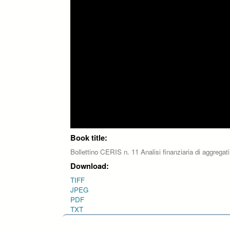
Book title:
Bollettino CERIS n. 11 Analisi finanziaria di aggregati
Download:
TIFF
JPEG
PDF
TXT