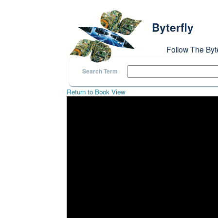
Skip to main content
Byterfly
Follow The Byt
Search Term
Return to Book View