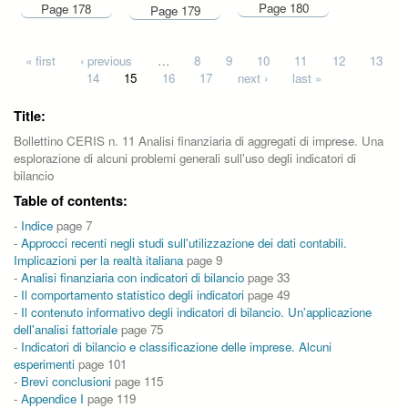
Page 180
Page 178
Page 179
Pages
« first
‹ previous
…
8
9
10
11
12
13
14
15
16
17
next ›
last »
Title:
Bollettino CERIS n. 11 Analisi finanziaria di aggregati di imprese. Una
esplorazione di alcuni problemi generali sull'uso degli indicatori di
bilancio
Table of contents:
-
Indice
page 7
-
Approcci recenti negli studi sull'utilizzazione dei dati contabili.
Implicazioni per la realtà italiana
page 9
-
Analisi finanziaria con indicatori di bilancio
page 33
-
Il comportamento statistico degli indicatori
page 49
-
Il contenuto informativo degli indicatori di bilancio. Un'applicazione
dell'analisi fattoriale
page 75
-
Indicatori di bilancio e classificazione delle imprese. Alcuni
esperimenti
page 101
-
Brevi conclusioni
page 115
-
Appendice I
page 119