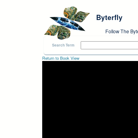
Skip to main content
Byterfly
Follow The Byt
Search Term
Return to Book View