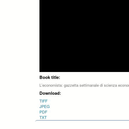
Book title:
L'economista: gazzetta settimanale di scienza economic
Download:
TIFF
JPEG
PDF
TXT