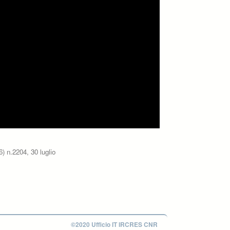
) n.2204, 30 luglio
©2020 Ufficio IT IRCRES CNR