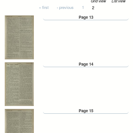
Grid view
List view
Pages
« first
‹ previous
1
2
Page 13
Page 14
Page 15