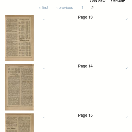
Grid view
List view
Pages
« first
‹ previous
1
2
Page 13
Page 14
Page 15