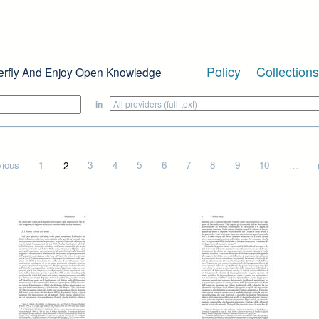
Policy
Collections
erfly And Enjoy Open Knowledge
in
vious
1
2
3
4
5
6
7
8
9
10
…