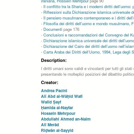
iraniana, Hossein Mehrpour
page 90
-
Il conflitto tra la Sharia e i moderni diritti dell’uo
-
Riflessioni sulla Dichiarazione islamica universale de
-
Il pensiero musulmano contemporaneo e i diritti dell
-
Filosofia dei diritti dell’uomo e mondo musulmano, 
-
Documenti
page 176
-
Conclusioni e raccomandazioni del Convegno del Kuw
-
Dichiarazione islamica universale dei diritti dell’uo
-
Dichiarazione del Cairo dei diritti dell’uomo nell’is
-
Carta Araba dei Diritti dell’Uomo, 1994, Lega degli S
Description:
I diritti umani sono validi e vincolanti per tutti gli s
presentando le molteplici posizioni del dibattito polit
Creator:
Andrea Pacini
Alī Abd al-Wāḥid Wafī
Walīd Ṣayf
Ḥamīda al-Nayfar
Hossein Mehrpour
Abdullahi Ahmed an-Naīm
Alī Merād
Riḍwān al-Sayyid