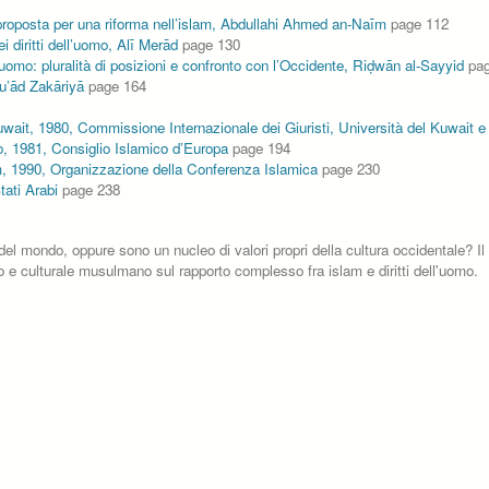
mo: proposta per una riforma nell’islam, Abdullahi Ahmed an-Naīm
page 112
i diritti dell’uomo, Alī Merād
page 130
’uomo: pluralità di posizioni e confronto con l’Occidente, Riḍwān al-Sayyid
pag
Fu’ād Zakāriyā
page 164
ait, 1980, Commissione Internazionale dei Giuristi, Università del Kuwait e
mo, 1981, Consiglio Islamico d’Europa
page 194
lam, 1990, Organizzazione della Conferenza Islamica
page 230
tati Arabi
page 238
tati del mondo, oppure sono un nucleo di valori propri della cultura occidentale? 
ico e culturale musulmano sul rapporto complesso fra islam e diritti dell'uomo.