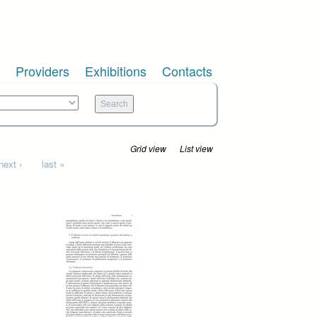
Providers
Exhibitions
Contacts
Grid view
List view
next ›
last »