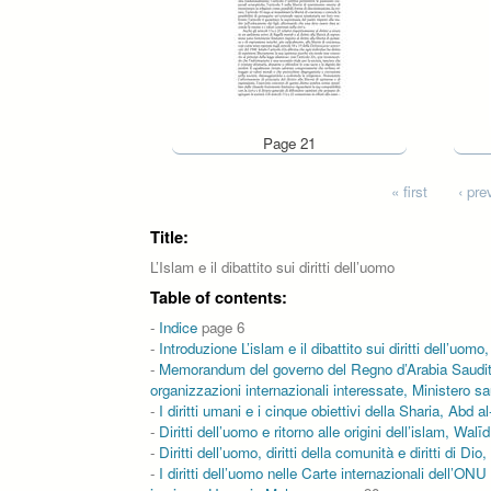
Page 21
Pages
« first
‹ pre
Title:
L’Islam e il dibattito sui diritti dell’uomo
Table of contents:
-
Indice
page 6
-
Introduzione L’islam e il dibattito sui diritti dell’uom
-
Memorandum del governo del Regno d’Arabia Saudita con
organizzazioni internazionali interessate, Ministero sau
-
I diritti umani e i cinque obiettivi della Sharia, Abd 
-
Diritti dell’uomo e ritorno alle origini dell’islam, Walī
-
Diritti dell’uomo, diritti della comunità e diritti di D
-
I diritti dell’uomo nelle Carte internazionali dell’ON