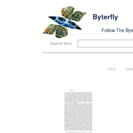
Skip to main content
Byterfly
Follow The Byt
Search Term
Pages
« first
‹ pre