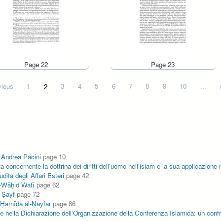
Page 22
Page 23
vious
1
2
3
4
5
6
7
8
9
10
…
o, Andrea Pacini
page 10
cernente la dottrina dei diritti dell’uomo nell’islam e la sua applicazione ne
dita degli Affari Esteri
page 42
al-Wāḥid Wafī
page 62
d Ṣayf
page 72
io, Ḥamīda al-Nayfar
page 86
U e nella Dichiarazione dell’Organizzazione della Conferenza Islamica: un confr