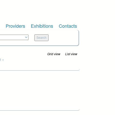
Providers
Exhibitions
Contacts
Grid view
List view
t »