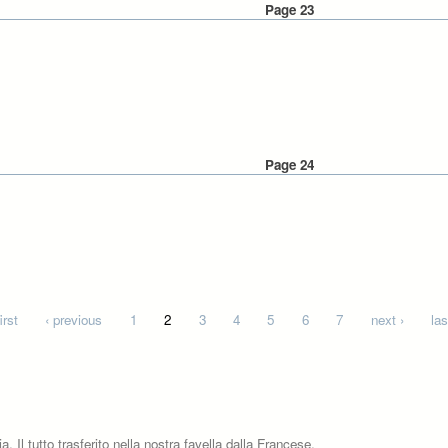
Page 23
Page 24
irst
‹ previous
1
2
3
4
5
6
7
next ›
las
 Il tutto trasferito nella nostra favella dalla Francese.