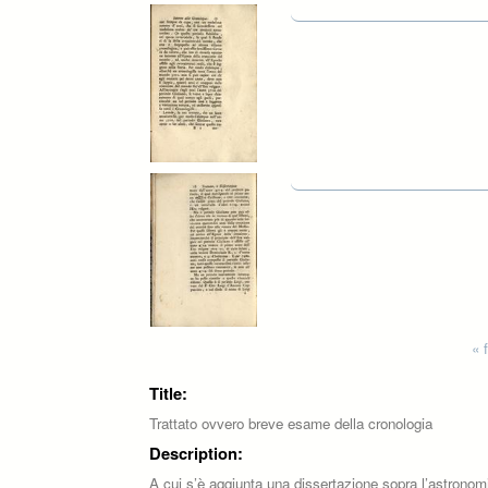
Pages
« f
Title:
Trattato ovvero breve esame della cronologia
Description:
A cui s’è aggiunta una dissertazione sopra l’astronomia.