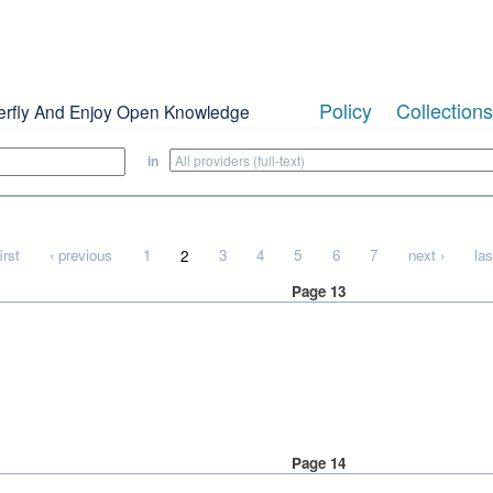
Policy
Collections
erfly And Enjoy Open Knowledge
in
irst
‹ previous
1
2
3
4
5
6
7
next ›
las
Page 13
Page 14