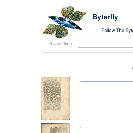
Skip to main content
Byterfly
Follow The Byt
Search Term
Pages
« f