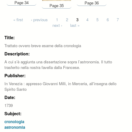
Page 34
Page 36
Page 35
Pages
« first
‹ previous
1
2
3
4
5
6
7
next ›
last »
Title:
Trattato ovvero breve esame della cronologia
Description:
A cui s’è aggiunta una dissertazione sopra l’astronomia. Il tutto
trasferito nella nostra favella dalla Francese.
Publisher:
In Venezia : appresso Giovanni Milli, in Merceria, all'insegna dello
Spirito Santo
Date:
1739
Subject:
cronologia
astronomia