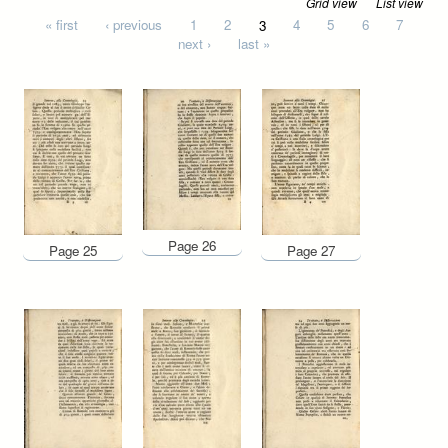
Grid view
List view
Pages
« first
‹ previous
1
2
3
4
5
6
7
next ›
last »
Page 26
Page 25
Page 27