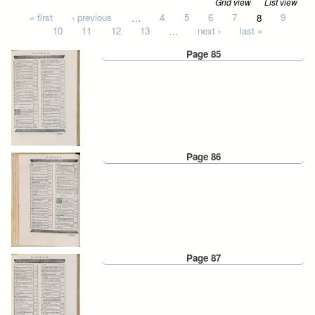
Grid view
List view
Pages
« first
‹ previous
…
4
5
6
7
8
9
10
11
12
13
…
next ›
last »
Page 85
Page 86
Page 87