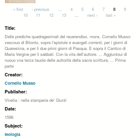
Pages
« first
‹ previous
…
4
5
6
7
8
9
10
11
12
13
…
next ›
last »
Title:
Delle prediche quadragesimali del reuerendiss. mons. Cornelio Musso
vescouo di Bitonto, sopra l'epistole e euangeli correnti, per i giorni di
Quaresima, e per li due primi giorni di Pasqua. E sopra il Cantico di
Maria Vergine per li sabbati. Con la vita dell'auttore. ... Aggiuntoui di
nuouo vna terza tauola delle auttorità della sacra scrittura, ... Prima
parte
Creator:
Cornelio Musso
Publisher:
Vinetia : nella stamperia de' Giunti
Date:
1596
Subject:
teologia